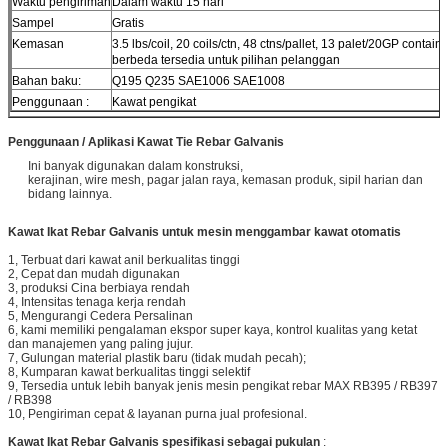
Waktu pengiriman
Dalam waktu 15 hari
Sampel
Gratis
Kemasan
3.5 lbs/coil, 20 coils/ctn, 48 ctns/pallet, 13 palet/20GP contain
berbeda tersedia untuk pilihan pelanggan
Bahan baku:
Q195 Q235 SAE1006 SAE1008
Penggunaan :
Kawat pengikat
Penggunaan / Aplikasi Kawat Tie Rebar Galvanis
Ini banyak digunakan dalam konstruksi,
kerajinan, wire mesh, pagar jalan raya, kemasan produk, sipil harian dan
bidang lainnya.
Kawat Ikat Rebar Galvanis
untuk mesin menggambar kawat otomatis
1, Terbuat dari kawat anil berkualitas tinggi
2, Cepat dan mudah digunakan
3, produksi Cina berbiaya rendah
4, Intensitas tenaga kerja rendah
5, Mengurangi Cedera Persalinan
6, kami memiliki pengalaman ekspor super kaya, kontrol kualitas yang ketat
dan manajemen yang paling jujur.
7, Gulungan material plastik baru (tidak mudah pecah);
8, Kumparan kawat berkualitas tinggi selektif
9, Tersedia untuk lebih banyak jenis mesin pengikat rebar MAX RB395 / RB397
/ RB398
10, Pengiriman cepat & layanan purna jual profesional.
Kawat Ikat Rebar Galvanis
spesifikasi sebagai pukulan
: