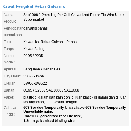
Kawat Pengikat Rebar Galvanis
Nama
Sae1008 1.2mm 1kg Per Coil Galvanized Rebar Tie Wire Untuk
Supermarket
Produk:
Pengobatan
galvanis panas
permukaan:
Tipe:
Kawat Ikat Rebar Galvanis Panas
Fungsi:
Kawat Baling
Nomor
P195 / P235
model:
Aplikasi:
Bangunan / Rebar Ties
Daya tarik:
350-550mpa
Ukuran:
BWG8-BWG22
Bahan:
Q195 / Q235 / SAE1006 / SAE1008
Paket:
plastik di dalam dan kain goni di luar, plastik di dalam dan di luar
tas anyaman, atau sesuai dengan
503 Service Temporarily Unavailable 503 Service Temporarily
Cahaya
Unavailable nginx
Tinggi:
sae1008 galvanized rebar tie wire
,
,
1.2mm galvanised binding wire