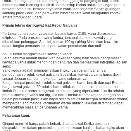
Untuk mencegah produk dari mengambang jangka panjang di laut, pabrik
menempatkan kantong plastik di dalam setiap karton untuk mencegah produk
berkarat.Selain itu, kemasannya lebih cantik dan terjamin.Setiap gulungan
kantong plastik kecil dan perawatan blister secara ketat mengontrol kontak
antara produk dan udara.
Prinsip teknis dari
Kawat Ikat Rebar Galvanis
:
Pertama, bahan bakunya adalah batang kawat Q195, yang diproses dan
ditipiskan.Pada proses drawing kedua, tercapai diameter kawat yang
dibutuhkan pelanggan.Saat ini, sekitar 100kg / piring.Masukkan kawat ke
dalam tungku pemanas untuk perawatan pemanasan dan anil
Solusi untuk menghitamkan kawat galvanis:
Salah satunya adalah melakukan pekerjaan yang baik dalam pengemasan
kawat galvanis untuk menghindari benturan dan memastikan integritas lapisan
seng;
Yang kedua adalah memperhatikan lingkungan penyimpanan dan
penggunaan produk kawat galvanis.Spesifikasi kawat galvanis harus dipilih
sesuai dengan standar lingkungan yang sebenarnya;
Ketiga, tempat produksi produk kawat galvanis harus bersih dan rapi.Berapa
harga kawat galvanis?Produksi harus dilakukan menurut metode operasi
ilmiah.Operator harus mengenakan pakaian yang diperlukan. Jika itu adalah
produk kawat galvanis hot-dip, kita harus melakukan pekerjaan dengan baik
dalam perawatan pasif, akan dapat secara efektif mencegah perubahan warna,
memperpanjang metode Perubahan warna untuk dilakukan di tempat, dapat
memecahkan masalah perubahan warna .
Pelayanan kami:
Qingrui memiliki harga pabrik terbaik di tahap awal.Ketika pesanan
dimasukkan ke dalam produksi, data pemeriksaan kualitas bahan baku akan