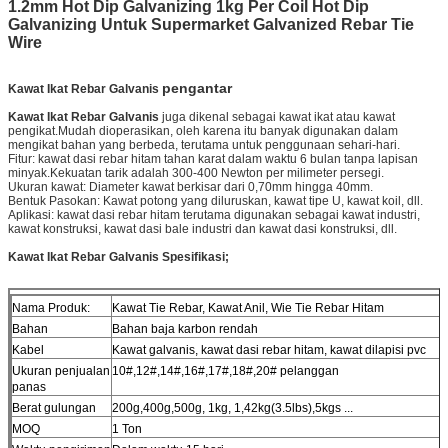
1.2mm Hot Dip Galvanizing 1kg Per Coil Hot Dip
Galvanizing Untuk Supermarket Galvanized Rebar Tie
Wire
pengantar
Kawat Ikat Rebar Galvanis
Kawat Ikat Rebar Galvanis
juga dikenal sebagai kawat ikat atau kawat
pengikat.Mudah dioperasikan, oleh karena itu banyak digunakan dalam
mengikat bahan yang berbeda, terutama untuk penggunaan sehari-hari.
Fitur: kawat dasi rebar hitam tahan karat dalam waktu 6 bulan tanpa lapisan
minyak.Kekuatan tarik adalah 300-400 Newton per milimeter persegi.
Ukuran kawat: Diameter kawat berkisar dari 0,70mm hingga 40mm.
Bentuk Pasokan: Kawat potong yang diluruskan, kawat tipe U, kawat koil, dll.
Aplikasi: kawat dasi rebar hitam terutama digunakan sebagai kawat industri,
kawat konstruksi, kawat dasi bale industri dan kawat dasi konstruksi, dll.
Kawat Ikat Rebar Galvanis
Spesifikasi;
Nama Produk:
Kawat Tie Rebar, Kawat Anil, Wie Tie Rebar Hitam
Bahan
Bahan baja karbon rendah
Kabel
Kawat galvanis, kawat dasi rebar hitam, kawat dilapisi pvc
Ukuran penjualan
10#,12#,14#,16#,17#,18#,20# pelanggan
panas
Berat gulungan
200g,400g,500g, 1kg, 1,42kg(3.5lbs),5kgs ...
MOQ
1 Ton