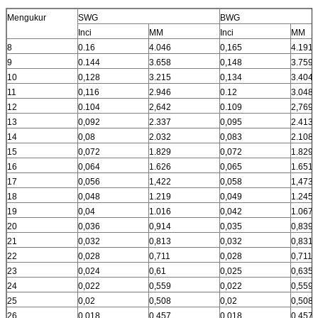
Mengukur
SWG
BWG
Inci
MM
Inci
MM
8
0.16
4.046
0,165
4.191
9
0.144
3.658
0,148
3.759
10
0,128
3.215
0,134
3.404
11
0,116
2.946
0.12
3.048
12
0.104
2,642
0.109
2,769
13
0,092
2.337
0,095
2.413
14
0,08
2.032
0,083
2.108
15
0,072
1.829
0,072
1.829
16
0,064
1.626
0,065
1.651
17
0,056
1,422
0,058
1,473
18
0,048
1.219
0,049
1.245
19
0,04
1.016
0,042
1.067
20
0,036
0,914
0,035
0,839
21
0,032
0,813
0,032
0,831
22
0,028
0,711
0,028
0,711
23
0,024
0,61
0,025
0,635
24
0,022
0,559
0,022
0,559
25
0,02
0,508
0,02
0,508
26
0,018
0,457
0,018
0,457