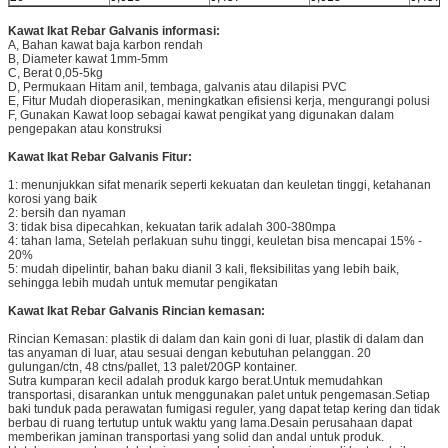
Kawat Ikat Rebar Galvanis
informasi:
A, Bahan kawat baja karbon rendah
B, Diameter kawat 1mm-5mm
C, Berat 0,05-5kg
D, Permukaan Hitam anil, tembaga, galvanis atau dilapisi PVC
E, Fitur Mudah dioperasikan, meningkatkan efisiensi kerja, mengurangi polusi
F, Gunakan Kawat loop sebagai kawat pengikat yang digunakan dalam
pengepakan atau konstruksi
Kawat Ikat Rebar Galvanis
Fitur:
1: menunjukkan sifat menarik seperti kekuatan dan keuletan tinggi, ketahanan
korosi yang baik
2: bersih dan nyaman
3: tidak bisa dipecahkan, kekuatan tarik adalah 300-380mpa
4: tahan lama, Setelah perlakuan suhu tinggi, keuletan bisa mencapai 15% -
20%
5: mudah dipelintir, bahan baku dianil 3 kali, fleksibilitas yang lebih baik,
sehingga lebih mudah untuk memutar pengikatan
Kawat Ikat Rebar Galvanis
Rincian kemasan:
Rincian Kemasan: plastik di dalam dan kain goni di luar, plastik di dalam dan
tas anyaman di luar, atau sesuai dengan kebutuhan pelanggan. 20
gulungan/ctn, 48 ctns/pallet, 13 palet/20GP kontainer.
Sutra kumparan kecil adalah produk kargo berat.Untuk memudahkan
transportasi, disarankan untuk menggunakan palet untuk pengemasan.Setiap
baki tunduk pada perawatan fumigasi reguler, yang dapat tetap kering dan tidak
berbau di ruang tertutup untuk waktu yang lama.Desain perusahaan dapat
memberikan jaminan transportasi yang solid dan andal untuk produk.