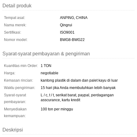
Detail produk
Tempat asal:
ANPING, CHINA
Nama merek:
Qingrui
Sertifikasi:
ISO9001
Nomor model:
BWG8-BWG22
Syarat-syarat pembayaran & pengiriman
Kuantitas min Order:
1 TON
Harga:
negotiable
Kemasan rincian:
kantong plastik di dalam dan palet kayu di luar
Waktu pengiriman:
15 hari jika Anda membutuhkan lebih banyak
Syarat-syarat
L / c, t / t, serikat barat, paypal, perdagangan
asscurance, kartu kredit
pembayaran:
Menyediakan
100 ton per minggu
kemampuan:
Deskripsi