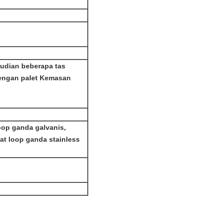
mudian beberapa tas
dengan palet Kemasan
oop ganda galvanis,
at loop ganda stainless