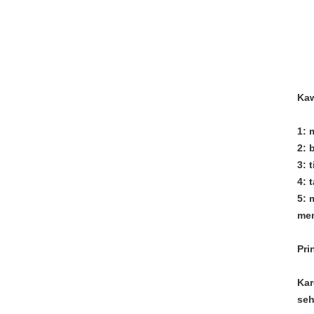
Kaw
1: 
2: 
3: 
4: 
5: 
mem
Pri
Kar
seh