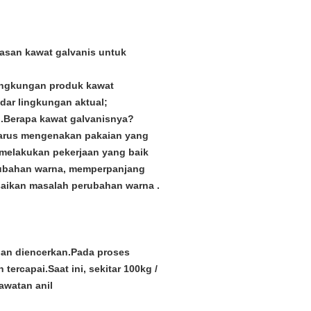
asan kawat galvanis untuk
ingkungan produk kawat
ndar lingkungan aktual;
i.Berapa kawat galvanisnya?
 harus mengenakan pakaian yang
s melakukan pekerjaan yang baik
erubahan warna, memperpanjang
saikan masalah perubahan warna .
dan diencerkan.Pada proses
rcapai.Saat ini, sekitar 100kg /
awatan anil