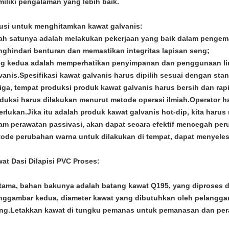
iliki pengalaman yang lebih baik.
usi untuk menghitamkan kawat galvanis:
ah satunya adalah melakukan pekerjaan yang baik dalam pengem
ghindari benturan dan memastikan integritas lapisan seng;
g kedua adalah memperhatikan penyimpanan dan penggunaan l
vanis.Spesifikasi kawat galvanis harus dipilih sesuai dengan sta
iga, tempat produksi produk kawat galvanis harus bersih dan rap
duksi harus dilakukan menurut metode operasi ilmiah.Operator
erlukan.Jika itu adalah produk kawat galvanis hot-dip, kita haru
am perawatan passivasi, akan dapat secara efektif mencegah p
ode perubahan warna untuk dilakukan di tempat, dapat menyele
at Dasi Dilapisi PVC
Proses:
tama, bahan bakunya adalah batang kawat Q195, yang diproses 
ggambar kedua, diameter kawat yang dibutuhkan oleh pelanggan te
ing.Letakkan kawat di tungku pemanas untuk pemanasan dan per