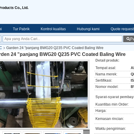
roducts Co., Ltd.
i
Tur Pabrik
Kontrol kualitas
Hubungi kami
Quote request
Pe
VC
Garden 24 "panjang BWG20 Q235 PVC Coated Baling Wire
rden 24 "panjang BWG20 Q235 PVC Coated Baling Wire
Detail produk:
Tempat asal:
A
Nama merek:
Q
Sertifikasi:
I
Nomor model:
B
Syarat-syarat pembay
Kuantitas min Order:
Harga:
Kemasan rincian:
Waktu pengiriman: