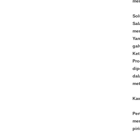
mem
Sol
Sal
men
Yan
gal
Ket
Pro
dip
dal
met
Kaw
Per
men
pir