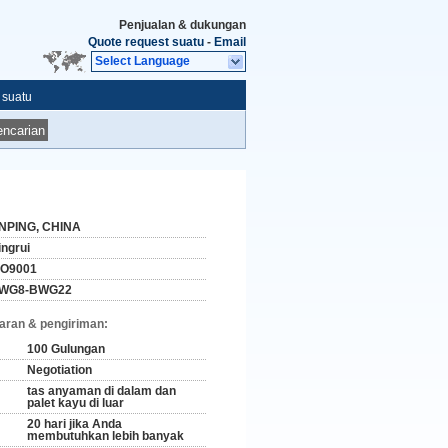
Penjualan & dukungan
Quote request suatu
-
Email
Select Language
 suatu
ncarian
NPING, CHINA
ingrui
SO9001
WG8-BWG22
aran & pengiriman:
100 Gulungan
Negotiation
tas anyaman di dalam dan
palet kayu di luar
20 hari jika Anda
membutuhkan lebih banyak