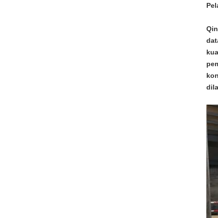
Pel
Qin
dat
kua
pem
kon
dil