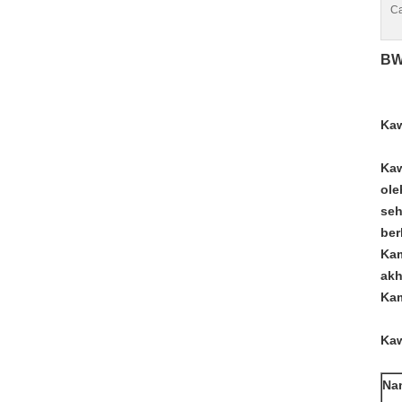
Ca
BW
Kaw
Kaw
ole
seh
ber
Kam
akh
Kam
Kaw
Na