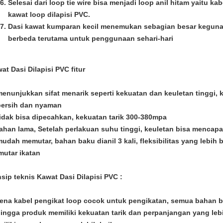
Selesai dari loop tie wire bisa menjadi loop anil hitam yaitu ka
kawat loop dilapisi PVC.
Dasi kawat kumparan kecil menemukan sebagian besar kegun
berbeda terutama untuk penggunaan sehari-hari
at Dasi Dilapisi PVC
fitur
menunjukkan sifat menarik seperti kekuatan dan keuletan tinggi, 
bersih dan nyaman
tidak bisa dipecahkan, kekuatan tarik 300-380mpa
tahan lama, Setelah perlakuan suhu tinggi, keuletan bisa mencapa
mudah memutar, bahan baku dianil 3 kali, fleksibilitas yang lebih
utar ikatan
nsip teknis
Kawat Dasi Dilapisi PVC
:
ena kabel pengikat loop cocok untuk pengikatan, semua bahan ba
ingga produk memiliki kekuatan tarik dan perpanjangan yang leb