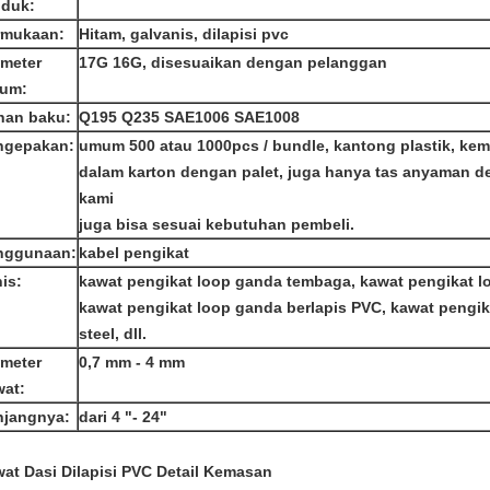
oduk:
rmukaan:
Hitam, galvanis, dilapisi pvc
ameter
17G 16G, disesuaikan dengan pelanggan
um:
han baku:
Q195 Q235 SAE1006 SAE1008
ngepakan:
umum 500 atau 1000pcs / bundle, kantong plastik, ke
dalam karton dengan palet, juga hanya tas anyaman 
kami
juga bisa sesuai kebutuhan pembeli.
nggunaan:
kabel pengikat
is:
kawat pengikat loop ganda tembaga, kawat pengikat l
kawat pengikat loop ganda berlapis PVC, kawat pengik
steel, dll.
ameter
0,7 mm - 4 mm
wat:
njangnya:
dari 4 "- 24"
at Dasi Dilapisi PVC
Detail Kemasan