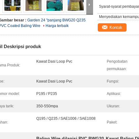
Syarat-syarat pembaya
Menyediakan kemampu
Gambar besar :
Garden 24 "panjang BWG20 Q235
PVC Coated Baling Wire
Harga terbaik
Kontak
il Deskripsi produk
Kawat Dasi Loop Pvc
Pengobatan
ma Produk:
permukaan:
pe:
Kawat Dasi Loop Pvc
Fungsi:
mor model:
P195 / P235
Aplikasi:
ya tarik:
350-550mpa
Ukuran:
Q195 / Q235 / SAE1006 / SAE1008
han:
Paket:
Baling Wire dilapisi PVC BWG20
Kawat Baling D
,