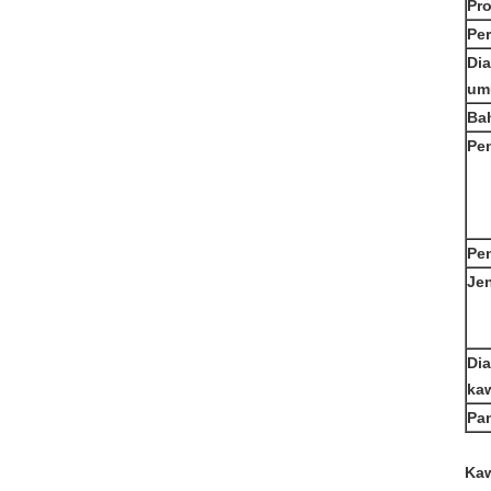
Pr
Pe
Di
um
Ba
Pe
Pe
Jen
Di
ka
Pa
Kaw