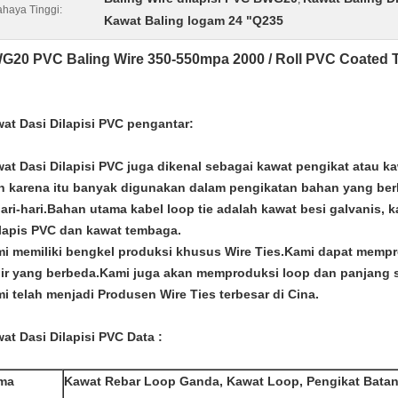
haya Tinggi:
Kawat Baling logam 24 "Q235
G20 PVC Baling Wire 350-550mpa 2000 / Roll PVC Coated T
at Dasi Dilapisi PVC
pengantar:
at Dasi Dilapisi PVC
juga dikenal sebagai kawat pengikat atau k
h karena itu banyak digunakan dalam pengikatan bahan yang be
ari-hari.Bahan utama kabel loop tie adalah kawat besi galvanis, k
lapis PVC dan kawat tembaga.
i memiliki bengkel produksi khusus Wire Ties.Kami dapat memp
ir yang berbeda.Kami juga akan memproduksi loop dan panjang s
i telah menjadi Produsen Wire Ties terbesar di Cina.
at Dasi Dilapisi PVC
Data
:
ma
Kawat Rebar Loop Ganda, Kawat Loop, Pengikat Bata