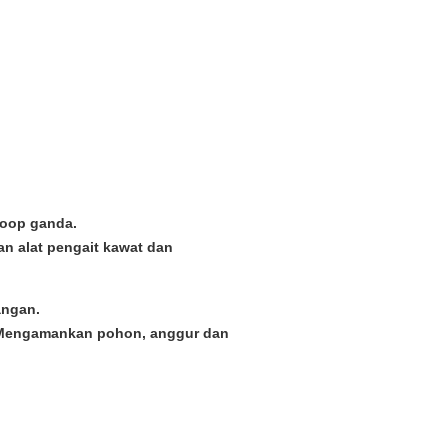
loop ganda.
n alat pengait kawat dan
angan.
 Mengamankan pohon, anggur dan