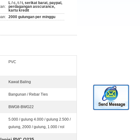
L / c, t / t, serikat barat, paypal,
ran:
perdagangan asscurance,
kartu kredit
an:
2000 gulungan per minggu
PVC
Kawat Baling
Bangunan / Rebar Ties
BWG8-BWG22
5.000 / gulung 4.000 / gulung 2.500 /
gulung, 2000 / gulung, 1.000 / rol
ilapisi PVC Q235
,