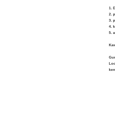
1. 
2. 
3. 
4. 
5. 
Kaw
Gun
Loo
ken