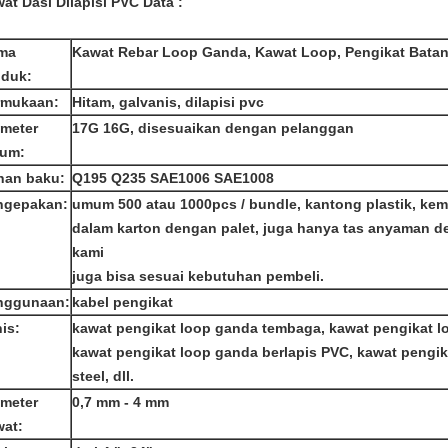
at Dasi Dilapisi PVC
Data
:
ma
Kawat Rebar Loop Ganda, Kawat Loop, Pengikat Bata
oduk:
rmukaan:
Hitam, galvanis, dilapisi pvc
ameter
17G 16G, disesuaikan dengan pelanggan
um:
han baku:
Q195 Q235 SAE1006 SAE1008
ngepakan:
umum 500 atau 1000pcs / bundle, kantong plastik, ke
dalam karton dengan palet, juga hanya tas anyaman 
kami
juga bisa sesuai kebutuhan pembeli.
nggunaan:
kabel pengikat
is:
kawat pengikat loop ganda tembaga, kawat pengikat l
kawat pengikat loop ganda berlapis PVC, kawat pengik
steel, dll.
ameter
0,7 mm - 4 mm
wat: