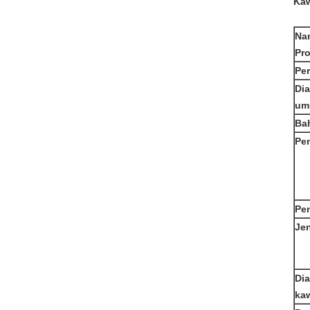
Kaw
Na
Pr
Pe
Di
um
Ba
Pe
Pe
Jen
Di
ka