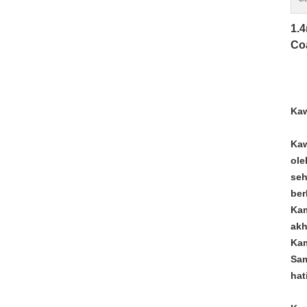
1.
Coa
Kaw
Kaw
ole
seh
ber
Kam
akh
Kam
Sam
hat