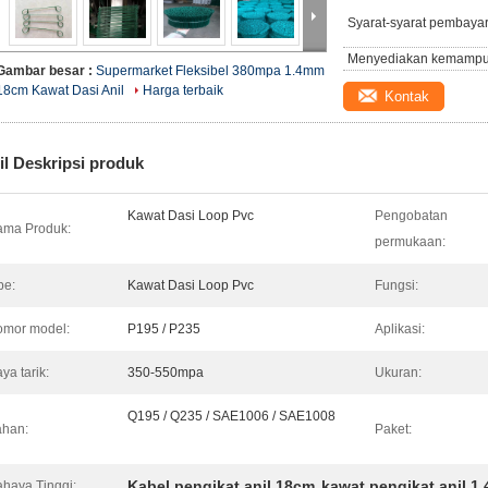
Syarat-syarat pembaya
Menyediakan kemampu
Gambar besar :
Supermarket Fleksibel 380mpa 1.4mm
18cm Kawat Dasi Anil
Harga terbaik
Kontak
il Deskripsi produk
Kawat Dasi Loop Pvc
Pengobatan
ma Produk:
permukaan:
pe:
Kawat Dasi Loop Pvc
Fungsi:
mor model:
P195 / P235
Aplikasi:
ya tarik:
350-550mpa
Ukuran:
Q195 / Q235 / SAE1006 / SAE1008
han:
Paket:
Kabel pengikat anil 18cm
kawat pengikat anil 1
haya Tinggi:
,