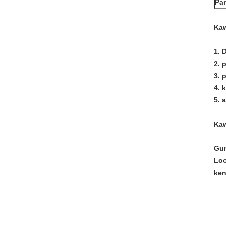
Pa
Kaw
1. 
2. 
3. 
4. 
5. 
Kaw
Gun
Loo
ken