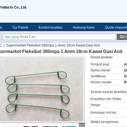
roducts Co., Ltd.
i
Tur Pabrik
Kontrol kualitas
Hubungi kami
Quote request
Pe
VC
Supermarket Fleksibel 380mpa 1.4mm 18cm Kawat Dasi Anil
permarket Fleksibel 380mpa 1.4mm 18cm Kawat Dasi Anil
Detail produk:
Tempat asal:
A
Nama merek:
Q
Sertifikasi:
I
Nomor model:
B
Syarat-syarat pembay
Kuantitas min Order:
Harga:
Kemasan rincian:
Waktu pengiriman: