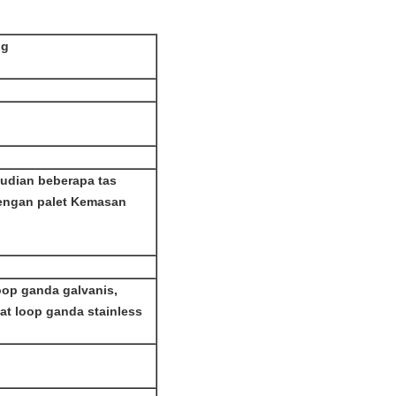
ng
mudian beberapa tas
dengan palet Kemasan
oop ganda galvanis,
at loop ganda stainless