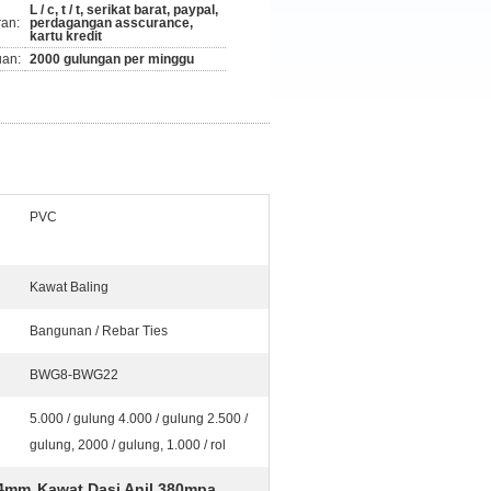
L / c, t / t, serikat barat, paypal,
ran:
perdagangan asscurance,
kartu kredit
an:
2000 gulungan per minggu
PVC
Kawat Baling
Bangunan / Rebar Ties
BWG8-BWG22
5.000 / gulung 4.000 / gulung 2.500 /
gulung, 2000 / gulung, 1.000 / rol
.4mm
Kawat Dasi Anil 380mpa
,