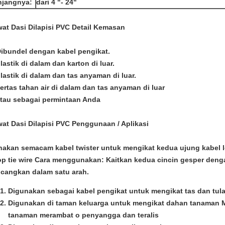
njangnya:
dari 4 "- 24"
at Dasi Dilapisi PVC
Detail Kemasan
Dibundel dengan kabel pengikat.
plastik di dalam dan karton di luar.
plastik di dalam dan tas anyaman di luar.
kertas tahan air di dalam dan tas anyaman di luar
atau sebagai permintaan Anda
at Dasi Dilapisi PVC
Penggunaan / Aplikasi
akan semacam kabel twister untuk mengikat kedua ujung kabel 
p tie wire Cara menggunakan: Kaitkan kedua cincin gesper denga
cangkan dalam satu arah.
Digunakan sebagai kabel pengikat untuk mengikat tas dan tul
Digunakan di taman keluarga untuk mengikat dahan tanaman
tanaman merambat o penyangga dan teralis