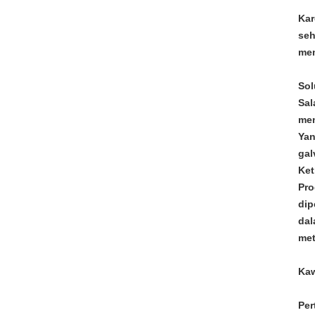
Kar
seh
mem
Sol
Sal
men
Yan
gal
Ket
Pro
dip
dal
met
Kaw
Per