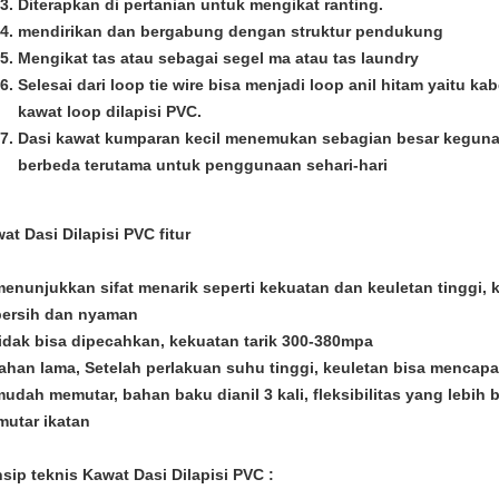
Diterapkan di pertanian untuk mengikat ranting.
mendirikan dan bergabung dengan struktur pendukung
Mengikat tas atau sebagai segel ma atau tas laundry
Selesai dari loop tie wire bisa menjadi loop anil hitam yaitu ka
kawat loop dilapisi PVC.
Dasi kawat kumparan kecil menemukan sebagian besar kegun
berbeda terutama untuk penggunaan sehari-hari
at Dasi Dilapisi PVC
fitur
menunjukkan sifat menarik seperti kekuatan dan keuletan tinggi, 
bersih dan nyaman
tidak bisa dipecahkan, kekuatan tarik 300-380mpa
tahan lama, Setelah perlakuan suhu tinggi, keuletan bisa mencapa
mudah memutar, bahan baku dianil 3 kali, fleksibilitas yang lebih
utar ikatan
nsip teknis
Kawat Dasi Dilapisi PVC
: