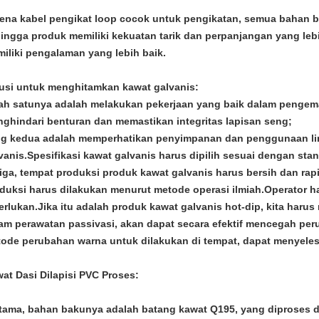
ena kabel pengikat loop cocok untuk pengikatan, semua bahan ba
ingga produk memiliki kekuatan tarik dan perpanjangan yang leb
iliki pengalaman yang lebih baik.
usi untuk menghitamkan kawat galvanis:
ah satunya adalah melakukan pekerjaan yang baik dalam pengem
ghindari benturan dan memastikan integritas lapisan seng;
g kedua adalah memperhatikan penyimpanan dan penggunaan l
vanis.Spesifikasi kawat galvanis harus dipilih sesuai dengan sta
iga, tempat produksi produk kawat galvanis harus bersih dan rap
duksi harus dilakukan menurut metode operasi ilmiah.Operator
erlukan.Jika itu adalah produk kawat galvanis hot-dip, kita haru
am perawatan passivasi, akan dapat secara efektif mencegah p
ode perubahan warna untuk dilakukan di tempat, dapat menyele
at Dasi Dilapisi PVC
Proses:
tama, bahan bakunya adalah batang kawat Q195, yang diproses 