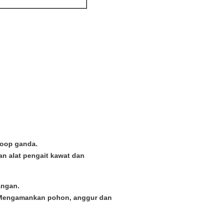
loop ganda.
n alat pengait kawat dan
angan.
 Mengamankan pohon, anggur dan