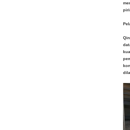
men
pir
Pel
Qin
dat
kua
pem
kon
dil