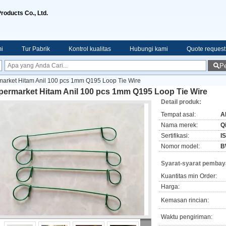
roducts Co., Ltd.
i
Tur Pabrik
Kontrol kualitas
Hubungi kami
Quote request
Pe
arket Hitam Anil 100 pcs 1mm Q195 Loop Tie Wire
permarket Hitam Anil 100 pcs 1mm Q195 Loop Tie Wire
Detail produk:
Tempat asal:
A
Nama merek:
Q
Sertifikasi:
I
Nomor model:
B
Syarat-syarat pembay
Kuantitas min Order:
Harga:
Kemasan rincian:
Waktu pengiriman: