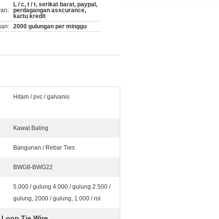
L / c, t / t, serikat barat, paypal,
ran:
perdagangan asscurance,
kartu kredit
an:
2000 gulungan per minggu
Hitam / pvc / galvanis
Kawat Baling
Bangunan / Rebar Ties
BWG8-BWG22
5.000 / gulung 4.000 / gulung 2.500 /
gulung, 2000 / gulung, 1.000 / rol
Loop Tie Wire