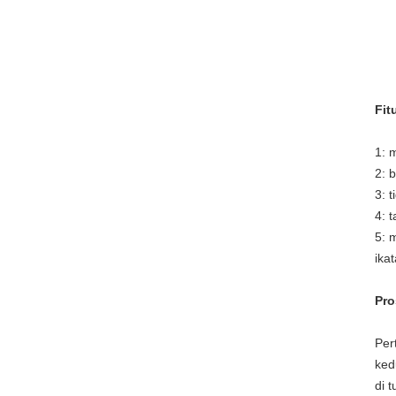
Fit
1: 
2: 
3: 
4: 
5: 
ika
Pro
Per
ked
di 