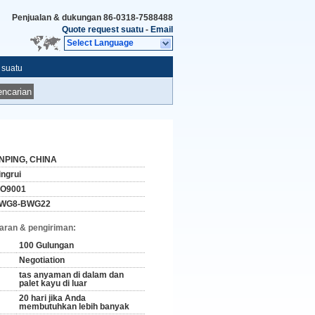
Penjualan & dukungan
86-0318-7588488
Quote request suatu
-
Email
Select Language
 suatu
ncarian
NPING, CHINA
ingrui
SO9001
WG8-BWG22
aran & pengiriman:
100 Gulungan
Negotiation
tas anyaman di dalam dan
palet kayu di luar
20 hari jika Anda
membutuhkan lebih banyak