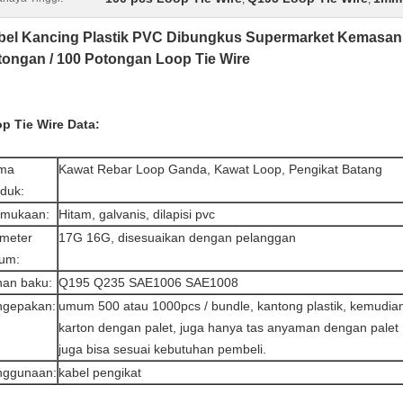
bel Kancing Plastik PVC Dibungkus Supermarket Kemasan B
tongan / 100 Potongan Loop Tie Wire
p Tie Wire
Data:
ma
Kawat Rebar Loop Ganda, Kawat Loop, Pengikat Batang
duk:
rmukaan:
Hitam, galvanis, dilapisi pvc
meter
17G 16G, disesuaikan dengan pelanggan
um:
an baku:
Q195 Q235 SAE1006 SAE1008
ngepakan:
umum 500 atau 1000pcs / bundle, kantong plastik, kemudia
karton dengan palet, juga hanya tas anyaman dengan pale
juga bisa sesuai kebutuhan pembeli.
nggunaan:
kabel pengikat