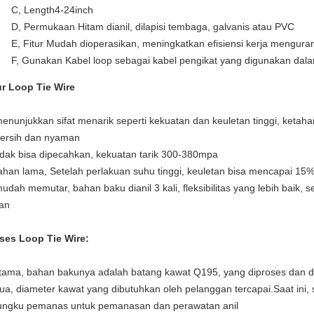
C, Length4-24inch
D, Permukaan Hitam dianil, dilapisi tembaga, galvanis atau PVC
E, Fitur Mudah dioperasikan, meningkatkan efisiensi kerja menguran
F, Gunakan Kabel loop sebagai kabel pengikat yang digunakan dal
ur Loop Tie Wire
menunjukkan sifat menarik seperti kekuatan dan keuletan tinggi, ketaha
bersih dan nyaman
tidak bisa dipecahkan, kekuatan tarik 300-380mpa
tahan lama, Setelah perlakuan suhu tinggi, keuletan bisa mencapai 15
mudah memutar, bahan baku dianil 3 kali, fleksibilitas yang lebih baik
tan
ses Loop Tie Wire:
tama, bahan bakunya adalah batang kawat Q195, yang diproses dan
ua, diameter kawat yang dibutuhkan oleh pelanggan tercapai.Saat ini, s
tungku pemanas untuk pemanasan dan perawatan anil