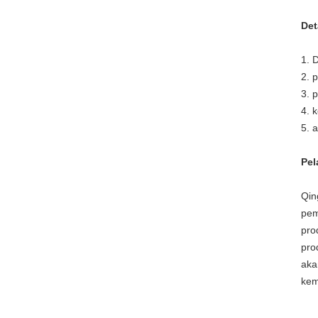
Det
1. 
2. p
3. 
4. 
5. 
Pel
Qin
pem
pro
pro
aka
kem