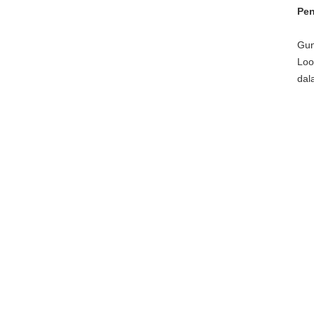
Pen
Gun
Loo
dal