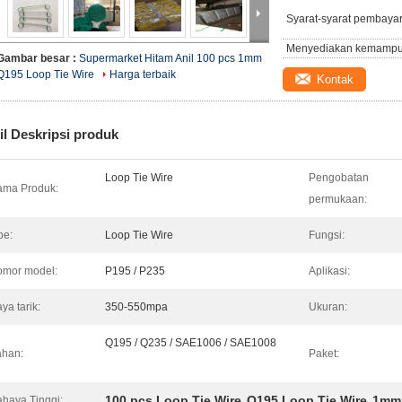
Syarat-syarat pembaya
Menyediakan kemampu
Gambar besar :
Supermarket Hitam Anil 100 pcs 1mm
Q195 Loop Tie Wire
Harga terbaik
Kontak
il Deskripsi produk
Loop Tie Wire
Pengobatan
ma Produk:
permukaan:
pe:
Loop Tie Wire
Fungsi:
mor model:
P195 / P235
Aplikasi:
ya tarik:
350-550mpa
Ukuran:
Q195 / Q235 / SAE1006 / SAE1008
han:
Paket:
100 pcs Loop Tie Wire
Q195 Loop Tie Wire
1mm 
haya Tinggi:
,
,