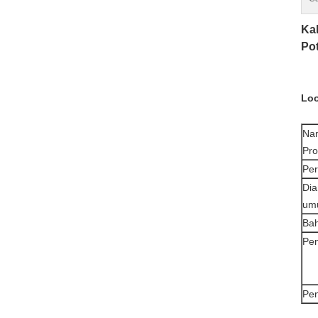
Ka
Po
Loo
Na
Pro
Pe
Dia
um
Bah
Pe
Pe