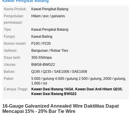
Kawat Pengikat Batang
Nama Produk:
Kawat Pengikat Batang
Pengobatan
Hitam / pvc / galvanis
permukaan:
Tipe:
Kawat Pengikat Batang
Fungsi:
Kawat Baling
Nomor model:
P195 / P235
Aplikasi:
Bangunan / Rebar Ties
Daya tarik:
350-550mpa
Ukuran:
BWG8-BWG22
Bahan:
Q195 / Q235 / SAE1006 / SAE1008
Paket:
5.000 / gulung 4.000 / gulung 2.500 / gulung, 2000 / gulung,
1.000 / rol
Kawat Dasi Batang 16GA
Kawat Dasi Anil Hitam Q235
Cahaya Tinggi:
,
,
Kawat Dasi Batang BWG22
16-Gauge Galvanized Annealed Wire Daktilitas Dapat
Mencapai 15% - 20% Bar Tie Wire