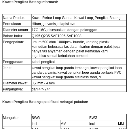
Kawat Pengikat Batang
informasi:
Nama Produk:
Kawat Rebar Loop Ganda, Kawat Loop, Pengikat Batang
Permukaan:
Hitam, galvanis, dilapisi pvc
Diameter umum:
17G 16G, disesuaikan dengan pelanggan
Bahan baku:
Q195 Q235 SAE1006 SAE1008
Pengepakan:
umum 500 atau 1000pcs / bundle, kantong plastik,
kemudian beberapa tas dalam karton dengan palet, juga
hanya tas anyaman dengan palet Kemasan kami
juga bisa sesuai kebutuhan pembeli.
Penggunaan:
kabel pengikat
Jenis:
kawat pengikat loop ganda tembaga, kawat pengikat loop
ganda galvanis, kawat pengikat loop ganda berlapis PVC,
kawat pengikat loop ganda stainless steel, dll.
Diameter kawat:
0,7 mm - 4 mm
Panjangnya:
dari 4 "- 24"
Kawat Pengikat Batang
spesifikasi sebagai pukulan:
Mengukur
SWG
BWG
Inci
MM
Inci
MM