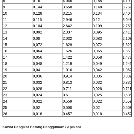
8
0.16
4.046
0,165
4.191
9
0.144
3.658
0.148
3.759
10
0.128
3.215
0.134
3.404
11
0.116
2.946
0.12
3.048
12
0.104
2.642
0.109
2.769
13
0,092
2.337
0,095
2.413
14
0,08
2.032
0,083
2.108
15
0,072
1.829
0,072
1.829
16
0,064
1.626
0,065
1.651
17
0,056
1.422
0,058
1.473
18
0,048
1.219
0,049
1.245
19
0,04
1.016
0,042
1.067
20
0,036
0,914
0,035
0.839
21
0,032
0.813
0,032
0.831
22
0,028
0.711
0,028
0.711
23
0,024
0.61
0,025
0,635
24
0,022
0,559
0,022
0,559
25
0,02
0,508
0,02
0,508
26
0,018
0.457
0,018
0.457
Kawat Pengikat Batang
Penggunaan / Aplikasi