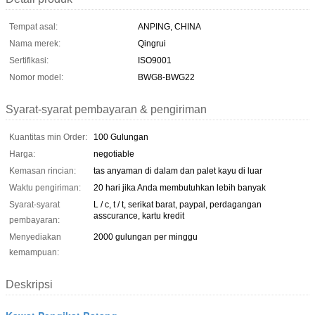
Tempat asal:
ANPING, CHINA
Nama merek:
Qingrui
Sertifikasi:
ISO9001
Nomor model:
BWG8-BWG22
Syarat-syarat pembayaran & pengiriman
Kuantitas min Order:
100 Gulungan
Harga:
negotiable
Kemasan rincian:
tas anyaman di dalam dan palet kayu di luar
Waktu pengiriman:
20 hari jika Anda membutuhkan lebih banyak
Syarat-syarat
L / c, t / t, serikat barat, paypal, perdagangan
asscurance, kartu kredit
pembayaran:
Menyediakan
2000 gulungan per minggu
kemampuan:
Deskripsi