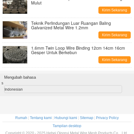
Mulut
Kirim Sekarang
Teknik Perlindungan Luar Ruangan Baling
Galvanized Metal Wire 1.2mm
Kirim Sekarang
1.6mm Twin Loop Wire Binding 12cm 14cm 16cm
Gesper Untuk Berkebun
Kirim Sekarang
Mengubah bahasa
s
Indonesian
Rumah
|
Tentang kami
|
Hubungi kami
|
Sitemap
|
Privacy Policy
Tampilan desktop
Copyright © 2020 - 2025 Hebei Qingrui Metal Wire Mesh Products Co. , Ltd..