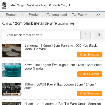
Hebei Qingrui Metal Wire Mesh Products Co. , Ltd.
Rumah
Produk
Tentang kami
Tur Pabrik
>>
12cm black metal tie wire
Kualitas
supplier.
(6)
Bangunan 1.0mm 12cm Panjang 1000 Pcs Black
Metal Tie Wire
Kirim Sekarang
Kawat Ikat Logam Pvc 16ga 12cm 14cm 16cm 20cm
Loop Ganda
Kirim Sekarang
150mm BWG8 Kawat Ikat Logam 20cm / 24cm /
30cm
Kirim Sekarang
Hitam 1.2mm 380mpa Bar Tie Wire Untuk Mengikat